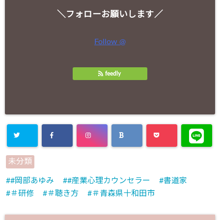
＼フォローお願いします／
Follow @
feedly
未分類
#岡部あゆみ
#産業心理カウンセラー
書道家
＃研修
＃聴き方
＃青森県十和田市