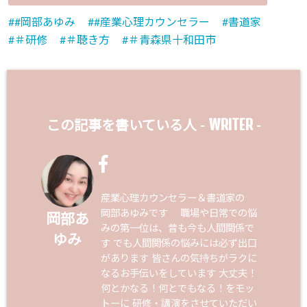
#岡部あゆみ
#産業心理カウンセラー
書道家
＃研修
＃聴き方
＃青森県十和田市
WRITER
この記事を書いている人 -
-
産業心理カウンセラー＆書道家の
岡部あゆみです 職場や日常での悩
岡部あ
みの第一位は、昔も今も人間関係で
ゆみ
す でも人間関係の悩みには必ず出口
があります 皆さんの気持ちがラクに
なるお手伝いをしています 大丈夫！
何とかなる！何とでもなる！をモッ
トーに 研修・講演をさせていただい