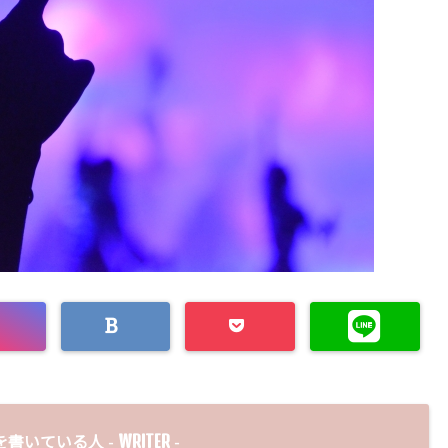
WRITER
を書いている人 -
-