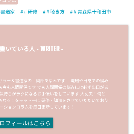
ンコラム
書道家
＃研修
＃聴き方
＃青森県十和田市
WRITER
書いている人 -
-
セラー＆書道家の 岡部あゆみです 職場や日常での悩み
も今も人間関係です でも人間関係の悩みには必ず出口があ
の気持ちがラクになるお手伝いをしています 大丈夫！何と
もなる！をモットーに 研修・講演をさせていただいており
ケーションコラムを毎日更新しています！
ロフィールはこちら