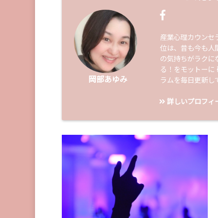
産業心理カウンセ
位は、昔も今も人
の気持ちがラクに
る！をモットーに
岡部あゆみ
ラムを毎日更新し
詳しいプロフィ