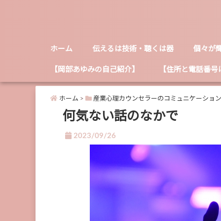
ホーム
伝えるは技術・聴くは器
個々が
【岡部あゆみの自己紹介】
【住所と電話番号
ホーム
>
産業心理カウンセラーのコミュニケーショ
何気ない話のなかで
2023/09/26