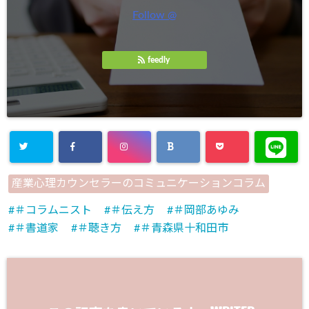
Follow @
feedly
産業心理カウンセラーのコミュニケーションコラム
＃コラムニスト
＃伝え方
＃岡部あゆみ
＃書道家
＃聴き方
＃青森県十和田市