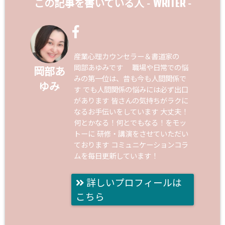
WRITER
この記事を書いている人 -
-
産業心理カウンセラー＆書道家の
岡部あゆみです 職場や日常での悩
岡部あ
みの第一位は、昔も今も人間関係で
ゆみ
す でも人間関係の悩みには必ず出口
があります 皆さんの気持ちがラクに
なるお手伝いをしています 大丈夫！
何とかなる！何とでもなる！をモッ
トーに 研修・講演をさせていただい
ております コミュニケーションコラ
ムを毎日更新しています！
詳しいプロフィールは
こちら