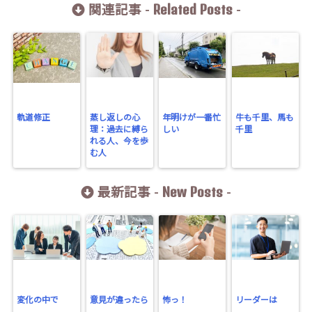
Related Posts
関連記事 -
-
軌道修正
蒸し返しの心
年明けが一番忙
牛も千里、馬も
理：過去に縛ら
しい
千里
れる人、今を歩
む人
New Posts
最新記事 -
-
変化の中で
意見が違ったら
怖っ！
リーダーは