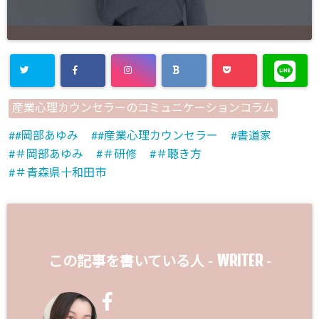
産業心理カウンセラーのコミュニケーションコラム
#岡部あゆみ
#産業心理カウンセラー
書道家
＃岡部あゆみ
＃研修
＃聴き方
＃青森県十和田市
WRITER
この記事を書いている人 -
-