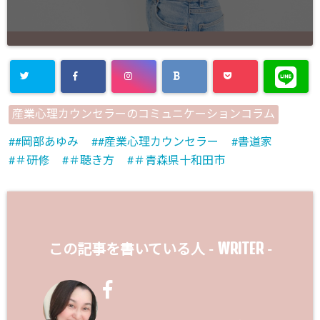
産業心理カウンセラーのコミュニケーションコラム
#岡部あゆみ
#産業心理カウンセラー
書道家
＃研修
＃聴き方
＃青森県十和田市
WRITER
この記事を書いている人 -
-