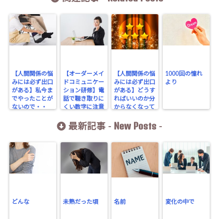
【人間関係の悩
【オーダーメイ
【人間関係の悩
1000回の憧れ
みには必ず出口
ドコミュニケー
みには必ず出口
より
がある】私今ま
ション研修】電
がある】どうす
でやったことが
話で聴き取りに
ればいいのか分
ないので・・
くい数字に注意
からなくなって
しまった時には
New Posts
最新記事 -
-
どんな
未熟だった頃
名前
変化の中で