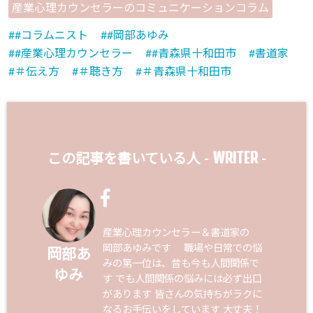
産業心理カウンセラーのコミュニケーションコラム
#コラムニスト
#岡部あゆみ
#産業心理カウンセラー
#青森県十和田市
書道家
＃伝え方
＃聴き方
＃青森県十和田市
WRITER
この記事を書いている人 -
-
産業心理カウンセラー＆書道家の
岡部あゆみです 職場や日常での悩
岡部あ
みの第一位は、昔も今も人間関係で
ゆみ
す でも人間関係の悩みには必ず出口
があります 皆さんの気持ちがラクに
なるお手伝いをしています 大丈夫！