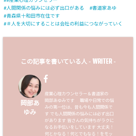
#産業心理カウンセラー
人間関係の悩みには必ず出口がある
書道家あゆ
青森県十和田市在住です
＃人を大切にすることは会社の利益につながっていく
WRITER
この記事を書いている人 -
-
産業心理カウンセラー＆書道家の
岡部あゆみです 職場や日常での悩
岡部あ
みの第一位は、昔も今も人間関係で
ゆみ
す でも人間関係の悩みには必ず出口
があります 皆さんの気持ちがラクに
なるお手伝いをしています 大丈夫！
何とかなる！何とでもなる！をモッ