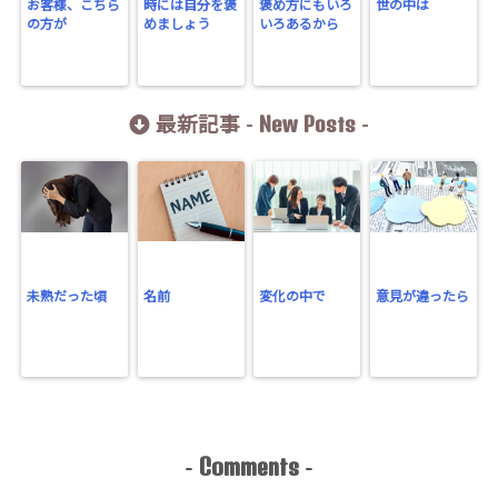
お客様、こちら
時には自分を褒
褒め方にもいろ
世の中は
の方が
めましょう
いろあるから
New Posts
最新記事 -
-
未熟だった頃
名前
変化の中で
意見が違ったら
Comments
-
-