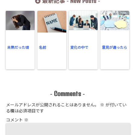
New Posts
最新記事 -
-
未熟だった頃
名前
変化の中で
意見が違ったら
Comments
-
-
メールアドレスが公開されることはありません。
※
が付いてい
る欄は必須項目です
コメント
※