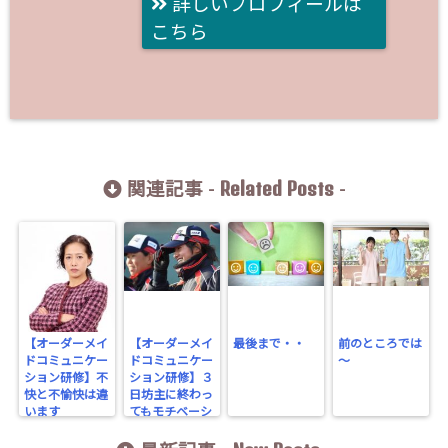
詳しいプロフィールは
こちら
Related Posts
関連記事 -
-
【オーダーメイ
【オーダーメイ
最後まで・・
前のところでは
ドコミュニケー
ドコミュニケー
～
ション研修】不
ション研修】３
快と不愉快は違
日坊主に終わっ
います
てもモチベーシ
ョンを保つには