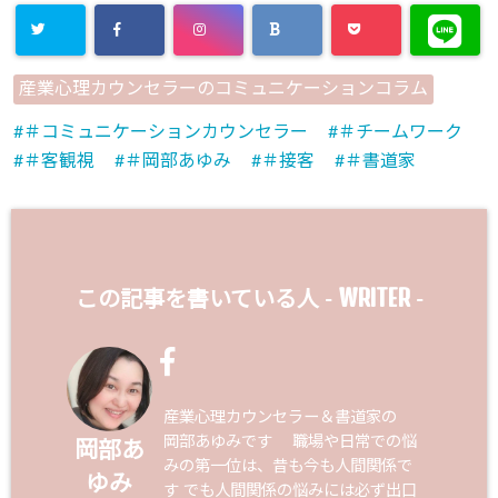
産業心理カウンセラーのコミュニケーションコラム
＃コミュニケーションカウンセラー
＃チームワーク
＃客観視
＃岡部あゆみ
＃接客
＃書道家
WRITER
この記事を書いている人 -
-
産業心理カウンセラー＆書道家の
岡部あゆみです 職場や日常での悩
岡部あ
みの第一位は、昔も今も人間関係で
ゆみ
す でも人間関係の悩みには必ず出口