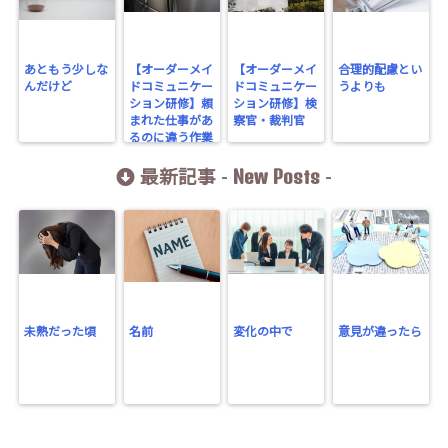
あともう少しな
【オーダーメイ
【オーダーメイ
合理的配慮とい
んだけど
ドコミュニケー
ドコミュニケー
うよりも
ション研修】頼
ション研修】検
まれた仕事があ
察官・裁判官
るのに違う作業
をしてしまう人
New Posts
には
最新記事 -
-
未熟だった頃
名前
変化の中で
意見が違ったら