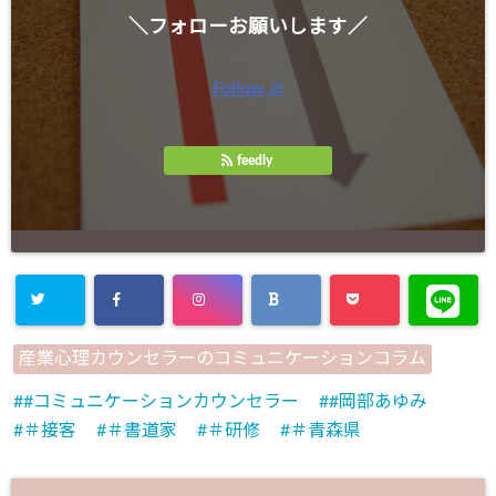
＼フォローお願いします／
Follow @
feedly
産業心理カウンセラーのコミュニケーションコラム
#コミュニケーションカウンセラー
#岡部あゆみ
＃接客
＃書道家
＃研修
＃青森県