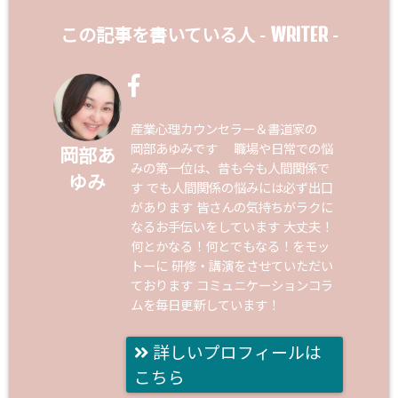
WRITER
この記事を書いている人 -
-
産業心理カウンセラー＆書道家の
岡部あゆみです 職場や日常での悩
岡部あ
みの第一位は、昔も今も人間関係で
ゆみ
す でも人間関係の悩みには必ず出口
があります 皆さんの気持ちがラクに
なるお手伝いをしています 大丈夫！
何とかなる！何とでもなる！をモッ
トーに 研修・講演をさせていただい
ております コミュニケーションコラ
ムを毎日更新しています！
詳しいプロフィールは
こちら