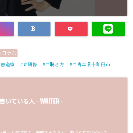
ンコラム
書道家
＃研修
＃聴き方
＃青森県十和田市
WRITER
書いている人 -
-