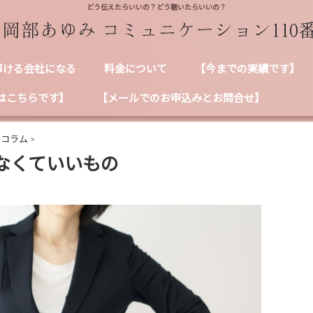
どう伝えたらいいの？どう聴いたらいいの？
輝ける会社になる
料金について
【今までの実績です】
はこちらです】
【メールでのお申込みとお問合せ】
ンコラム
>
なくていいもの