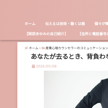
ホーム
伝えるは技術・聴くは器
個々が
【岡部あゆみの自己紹介】
【住所と電話番号
ホーム
>
産業心理カウンセラーのコミュニケーショ
あなたが去るとき、背負わ
2026/05/08