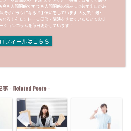
セラー＆書道家の 岡部あゆみです 職場や日常での悩み
も今も人間関係です でも人間関係の悩みには必ず出口があ
の気持ちがラクになるお手伝いをしています 大丈夫！何と
もなる！をモットーに 研修・講演をさせていただいており
ケーションコラムを毎日更新しています！
ロフィールはこちら
Related Posts
事 -
-