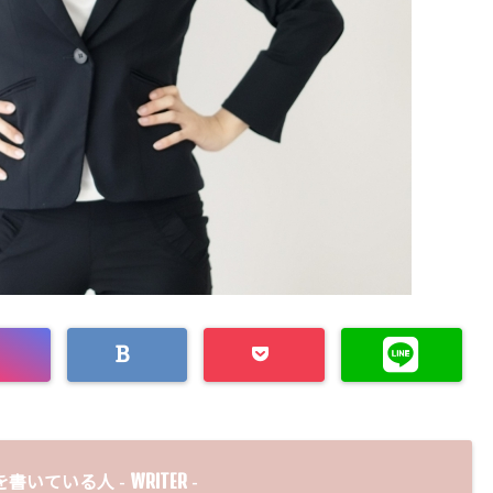
WRITER
を書いている人 -
-