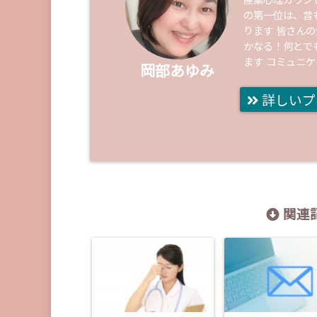
産業心理カウン
の第一位は、昔
ります 皆さん
かなる！何とで
ます コミュニ
岡部あゆみ
詳しいプ
関連記