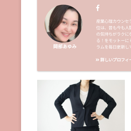
産業心理カウンセ
位は、昔も今も人
の気持ちがラクに
る！をモットーに
岡部あゆみ
ラムを毎日更新し
詳しいプロフィ