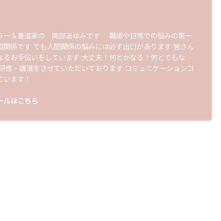
ラー＆書道家の 岡部あゆみです 職場や日常での悩みの第一
間関係です でも人間関係の悩みには必ず出口があります 皆さん
なるお手伝いをしています 大丈夫！何とかなる！何とでもな
 研修・講演をさせていただいております コミュニケーションコ
ています！
ールはこちら