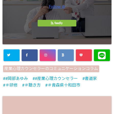
Follow @
feedly
産業心理カウンセラーのコミュニケーションコラム
#岡部あゆみ
#産業心理カウンセラー
書道家
＃研修
＃聴き方
＃青森県十和田市