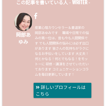
WRITER
この記事を書いている人 -
-
産業心理カウンセラー＆書道家の
岡部あゆみです 職場や日常での悩
岡部あ
みの第一位は、昔も今も人間関係で
ゆみ
す でも人間関係の悩みには必ず出口
があります 皆さんの気持ちがラクに
なるお手伝いをしています 大丈夫！
何とかなる！何とでもなる！をモッ
トーに 研修・講演をさせていただい
ております コミュニケーションコラ
ムを毎日更新しています！
詳しいプロフィールは
こちら