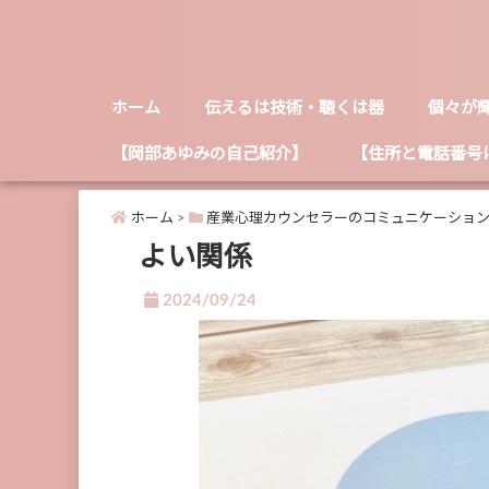
ホーム
伝えるは技術・聴くは器
個々が
【岡部あゆみの自己紹介】
【住所と電話番号
ホーム
>
産業心理カウンセラーのコミュニケーショ
よい関係
2024/09/24