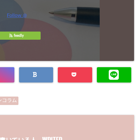
Follow @
feedly
ンコラム
WRITER