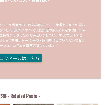
書いている人 -
-
セラー＆書道家の 岡部あゆみです 職場や日常での悩み
も今も人間関係です でも人間関係の悩みには必ず出口があ
の気持ちがラクになるお手伝いをしています 大丈夫！何と
もなる！をモットーに 研修・講演をさせていただいており
ケーションコラムを毎日更新しています！
ロフィールはこちら
Related Posts
事 -
-