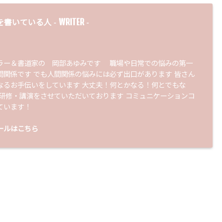
WRITER
を書いている人 -
-
ラー＆書道家の 岡部あゆみです 職場や日常での悩みの第一
間関係です でも人間関係の悩みには必ず出口があります 皆さん
なるお手伝いをしています 大丈夫！何とかなる！何とでもな
 研修・講演をさせていただいております コミュニケーションコ
ています！
ールはこちら