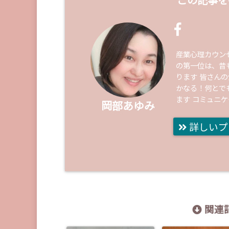
この記事を
産業心理カウン
の第一位は、昔
ります 皆さん
かなる！何とで
ます コミュニ
岡部あゆみ
詳しいプ
関連記