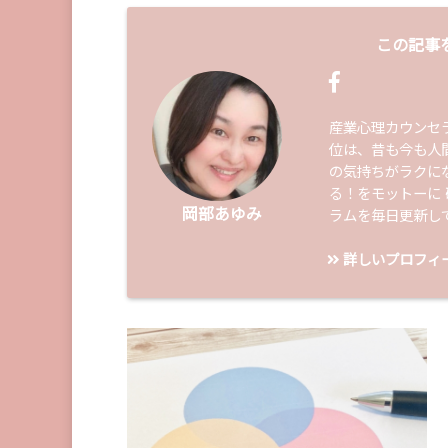
この記事
産業心理カウンセ
位は、昔も今も人
の気持ちがラクに
る！をモットーに
岡部あゆみ
ラムを毎日更新し
詳しいプロフィ