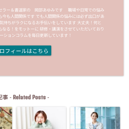
セラー＆書道家の 岡部あゆみです 職場や日常での悩み
も今も人間関係です でも人間関係の悩みには必ず出口があ
の気持ちがラクになるお手伝いをしています 大丈夫！何と
もなる！をモットーに 研修・講演をさせていただいており
ケーションコラムを毎日更新しています！
ロフィールはこちら
Related Posts
事 -
-