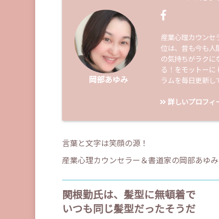
産業心理カウンセ
位は、昔も今も人
の気持ちがラクに
る！をモットーに
岡部あゆみ
ラムを毎日更新し
詳しいプロフィ
言葉と文字は笑顔の源！
産業心理カウンセラー＆書道家の岡部あゆみ
関根勤氏は、髪型に無頓着で
いつも同じ髪型だったそうだ