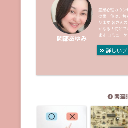
産業心理カウン
の第一位は、昔
ります 皆さん
かなる！何とで
ます コミュニ
岡部あゆみ
詳しいプ
関連記