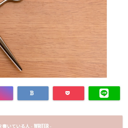
WRITER
を書いている人 -
-