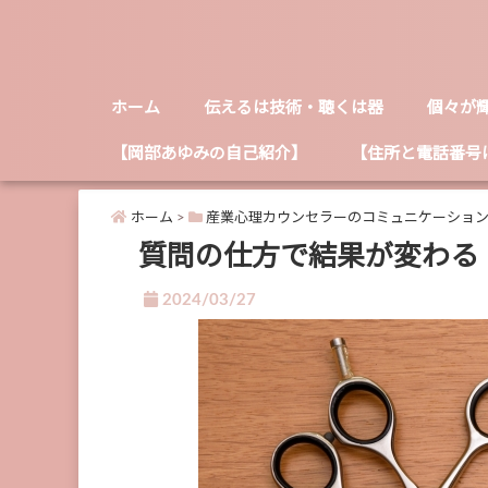
ホーム
伝えるは技術・聴くは器
個々が
【岡部あゆみの自己紹介】
【住所と電話番号
ホーム
>
産業心理カウンセラーのコミュニケーショ
質問の仕方で結果が変わる
2024/03/27