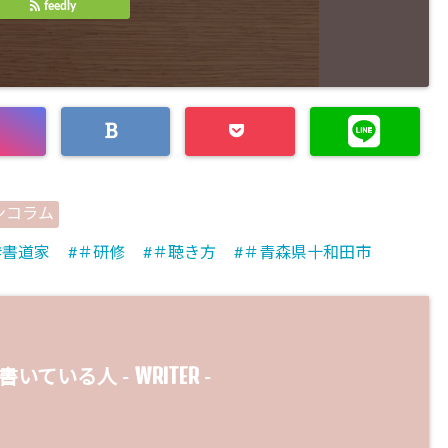
feedly
ンコラム
書道家
＃研修
＃聴き方
＃青森県十和田市
WRITER
書いている人 -
-