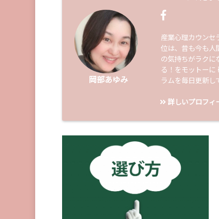
産業心理カウンセ
位は、昔も今も人
の気持ちがラクに
る！をモットーに
岡部あゆみ
ラムを毎日更新し
詳しいプロフィ