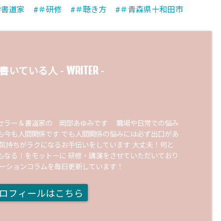
書道家
＃研修
＃聴き方
＃青森県十和田市
WRITER
書いている人 -
-
セラー＆書道家の 岡部あゆみです 職場や日常での悩み
も今も人間関係です でも人間関係の悩みには必ず出口があ
の気持ちがラクになるお手伝いをしています 大丈夫！何と
もなる！をモットーに 研修・講演をさせていただいており
ケーションコラムを毎日更新しています！
ロフィールはこちら