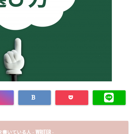
WRITER
を書いている人 -
-