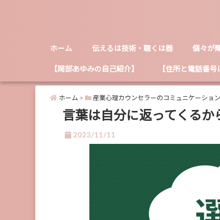
ホーム
伝えるは技術・聴くは器
個々が
【岡部あゆみの自己紹介】
【住所と電話番号
ホーム
>
産業心理カウンセラーのコミュニケーショ
言葉は自分に返ってくるか
2023/11/11