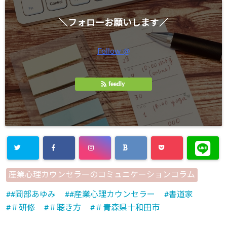
＼フォローお願いします／
Follow @
feedly
産業心理カウンセラーのコミュニケーションコラム
#岡部あゆみ
#産業心理カウンセラー
書道家
＃研修
＃聴き方
＃青森県十和田市