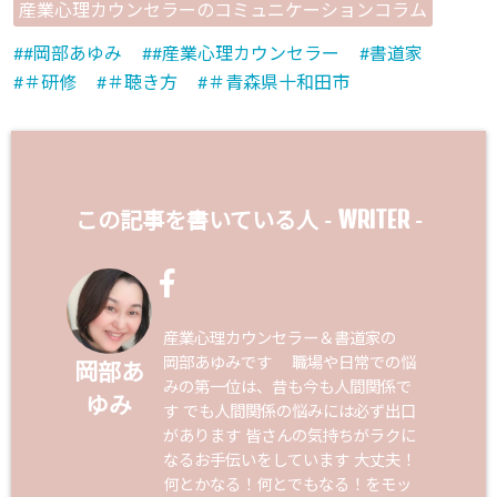
産業心理カウンセラーのコミュニケーションコラム
#岡部あゆみ
#産業心理カウンセラー
書道家
＃研修
＃聴き方
＃青森県十和田市
WRITER
この記事を書いている人 -
-
産業心理カウンセラー＆書道家の
岡部あゆみです 職場や日常での悩
岡部あ
みの第一位は、昔も今も人間関係で
ゆみ
す でも人間関係の悩みには必ず出口
があります 皆さんの気持ちがラクに
なるお手伝いをしています 大丈夫！
何とかなる！何とでもなる！をモッ