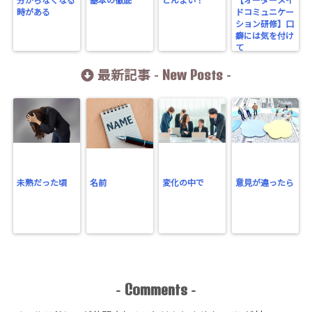
分からなくなる
基本の徹底
どんまい！
【オーダーメイ
時がある
ドコミュニケー
ション研修】口
癖には気を付け
て
New Posts
最新記事 -
-
未熟だった頃
名前
変化の中で
意見が違ったら
Comments
-
-