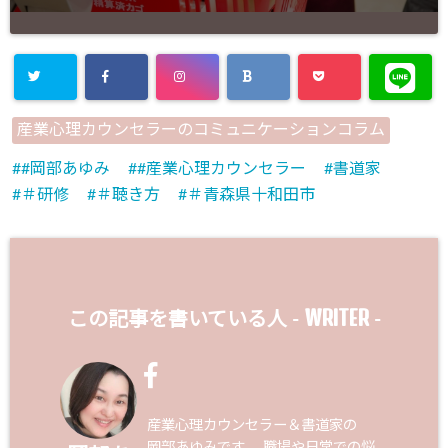
産業心理カウンセラーのコミュニケーションコラム
#岡部あゆみ
#産業心理カウンセラー
書道家
＃研修
＃聴き方
＃青森県十和田市
WRITER
この記事を書いている人 -
-
産業心理カウンセラー＆書道家の
岡部あゆみです 職場や日常での悩