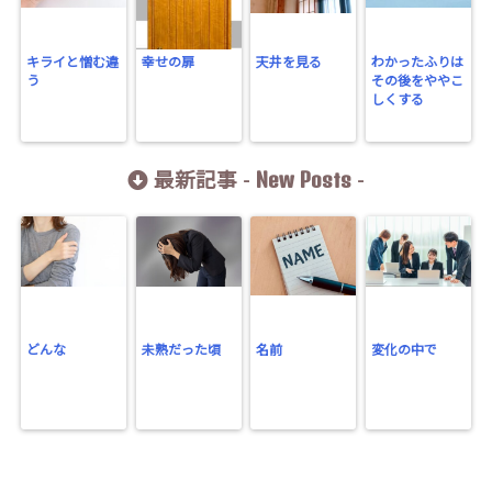
キライと憎む違
幸せの扉
天井を見る
わかったふりは
う
その後をややこ
しくする
New Posts
最新記事 -
-
どんな
未熟だった頃
名前
変化の中で