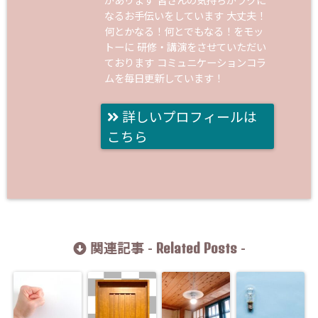
があります 皆さんの気持ちがラクに
なるお手伝いをしています 大丈夫！
何とかなる！何とでもなる！をモッ
トーに 研修・講演をさせていただい
ております コミュニケーションコラ
ムを毎日更新しています！
詳しいプロフィールは
こちら
Related Posts
関連記事 -
-