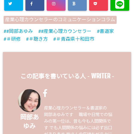
産業心理カウンセラーのコミュニケーションコラム
#岡部あゆみ
#産業心理カウンセラー
書道家
＃研修
＃聴き方
＃青森県十和田市
WRITER
この記事を書いている人 -
-
産業心理カウンセラー＆書道家の
岡部あゆみです 職場や日常での悩
岡部あ
みの第一位は、昔も今も人間関係で
ゆみ
す でも人間関係の悩みには必ず出口