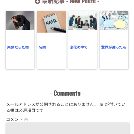
New Posts
最新記事 -
-
未熟だった頃
名前
変化の中で
意見が違ったら
Comments
-
-
メールアドレスが公開されることはありません。
※
が付いてい
る欄は必須項目です
コメント
※