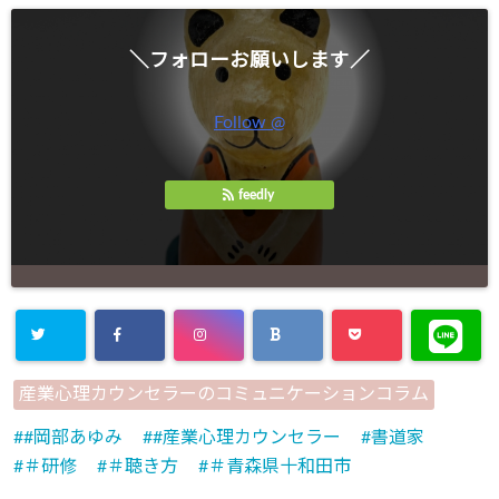
＼フォローお願いします／
Follow @
feedly
産業心理カウンセラーのコミュニケーションコラム
#岡部あゆみ
#産業心理カウンセラー
書道家
＃研修
＃聴き方
＃青森県十和田市