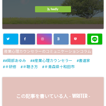
feedly
産業心理カウンセラーのコミュニケーションコラム
#岡部あゆみ
#産業心理カウンセラー
書道家
＃研修
＃聴き方
＃青森県十和田市
WRITER
この記事を書いている人 -
-