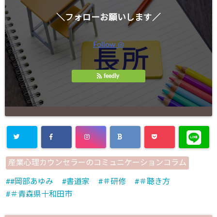
＼フォローお願いします／
Follow @
feedly
産業心理カウンセラーのコミュニケーションコラム
#岡部あゆみ
書道家
＃研修
＃聴き方
＃青森県十和田市