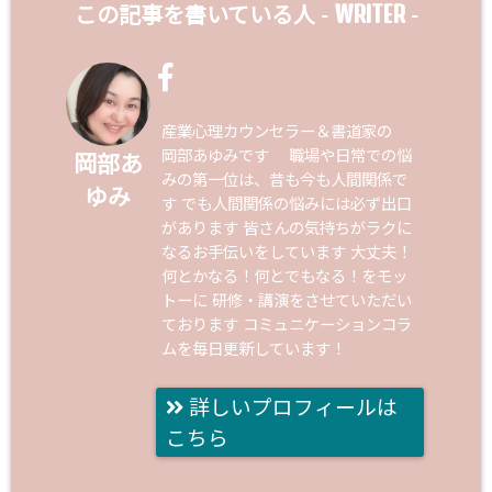
WRITER
この記事を書いている人 -
-
産業心理カウンセラー＆書道家の
岡部あゆみです 職場や日常での悩
岡部あ
みの第一位は、昔も今も人間関係で
ゆみ
す でも人間関係の悩みには必ず出口
があります 皆さんの気持ちがラクに
なるお手伝いをしています 大丈夫！
何とかなる！何とでもなる！をモッ
トーに 研修・講演をさせていただい
ております コミュニケーションコラ
ムを毎日更新しています！
詳しいプロフィールは
こちら