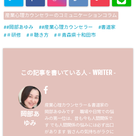
産業心理カウンセラーのコミュニケーションコラム
#岡部あゆみ
#産業心理カウンセラー
書道家
＃研修
＃聴き方
＃青森県十和田市
WRITER
この記事を書いている人 -
-
産業心理カウンセラー＆書道家の
岡部あゆみです 職場や日常での悩
岡部あ
みの第一位は、昔も今も人間関係で
ゆみ
す でも人間関係の悩みには必ず出口
があります 皆さんの気持ちがラクに