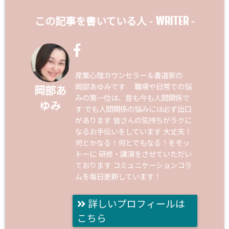
WRITER
この記事を書いている人 -
-
産業心理カウンセラー＆書道家の
岡部あゆみです 職場や日常での悩
岡部あ
みの第一位は、昔も今も人間関係で
ゆみ
す でも人間関係の悩みには必ず出口
があります 皆さんの気持ちがラクに
なるお手伝いをしています 大丈夫！
何とかなる！何とでもなる！をモッ
トーに 研修・講演をさせていただい
ております コミュニケーションコラ
ムを毎日更新しています！
詳しいプロフィールは
こちら