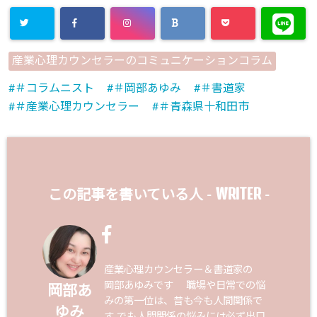
産業心理カウンセラーのコミュニケーションコラム
＃コラムニスト
＃岡部あゆみ
＃書道家
＃産業心理カウンセラー
＃青森県十和田市
WRITER
この記事を書いている人 -
-
産業心理カウンセラー＆書道家の
岡部あゆみです 職場や日常での悩
岡部あ
みの第一位は、昔も今も人間関係で
ゆみ
す でも人間関係の悩みには必ず出口