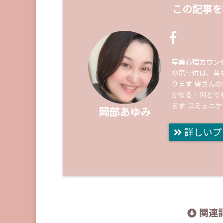
この記事を
産業心理カウン
の第一位は、昔
ります 皆さん
かなる！何とで
ます コミュニ
岡部あゆみ
詳しいプ
関連記