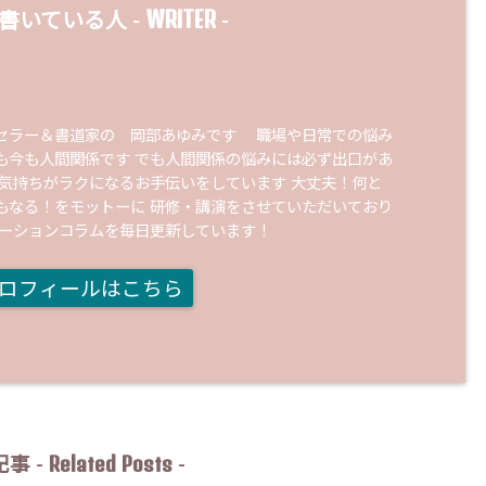
WRITER
書いている人 -
-
セラー＆書道家の 岡部あゆみです 職場や日常での悩み
も今も人間関係です でも人間関係の悩みには必ず出口があ
の気持ちがラクになるお手伝いをしています 大丈夫！何と
もなる！をモットーに 研修・講演をさせていただいており
ケーションコラムを毎日更新しています！
ロフィールはこちら
Related Posts
事 -
-