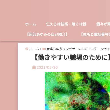
ホーム
伝えるは技術・聴くは器
個々が
【岡部あゆみの自己紹介】
【住所と電話番号
ホーム
>
産業心理カウンセラーのコミュニケーショ
【働きやすい職場のために
2021/05/30