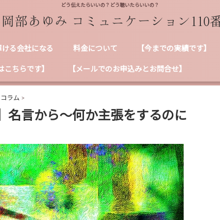
どう伝えたらいいの？どう聴いたらいいの？
輝ける会社になる
料金について
【今までの実績です】
はこちらです】
【メールでのお申込みとお問合せ】
ンコラム
>
】名言から～何か主張をするのに