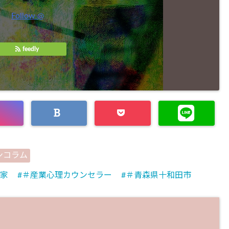
Follow @
feedly
ンコラム
家
＃産業心理カウンセラー
＃青森県十和田市