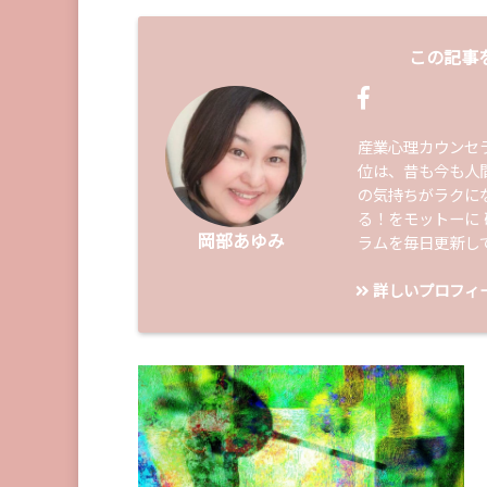
この記事
産業心理カウンセ
位は、昔も今も人
の気持ちがラクに
る！をモットーに
岡部あゆみ
ラムを毎日更新し
詳しいプロフィ