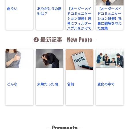
危うい
ありがとうの反
【オーダーメイ
【オーダーメイ
対は？
ドコミュニケー
ドコミュニケー
ション研修】思
ション研修】社
考にフィルター
員に誤解を与え
バブルをかけて
た言葉
いませんか？
New Posts
最新記事 -
-
どんな
未熟だった頃
名前
変化の中で
Comments
-
-