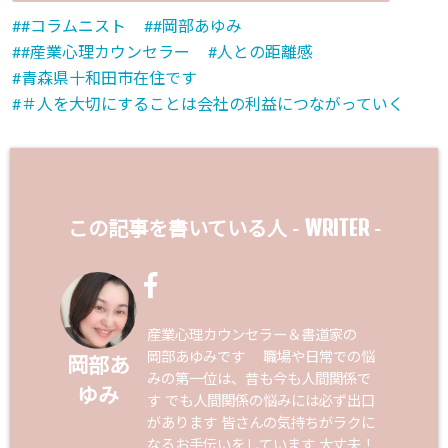
#コラムニスト
#岡部あゆみ
#産業心理カウンセラー
人との距離感
青森県十和田市在住です
＃人を大切にすることは会社の利益につながっていく
WRITER
この記事を書いている人 -
-
産業心理カウンセラー＆書道家の
岡部あゆみです 職場や日常での悩
岡部あ
みの第一位は、昔も今も人間関係で
ゆみ
す でも人間関係の悩みには必ず出口
があります 皆さんの気持ちがラクに
なるお手伝いをしています 大丈夫！