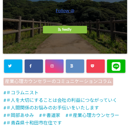
Follow @
feedly
産業心理カウンセラーのコミュニケーションコラム
＃コラムニスト
＃人を大切にすることは会社の利益につながっていく
＃人間関係のお悩みのお手伝いをいたします
＃岡部あゆみ
＃書道家
＃産業心理カウンセラー
＃青森県十和田市在住です