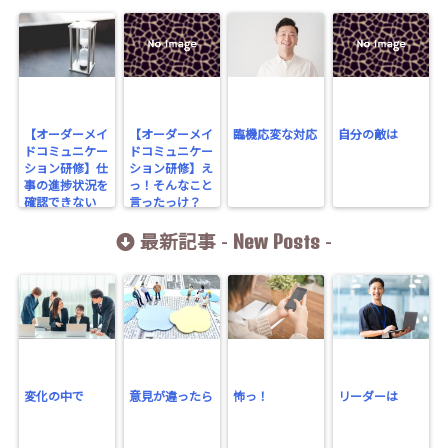
【オーダーメイ
【オーダーメイ
臨機応変な対応
自分の敵は
ドコミュニケー
ドコミュニケー
ション研修】仕
ション研修】え
事の進捗状況を
っ！そんなこと
確認できない
言ったっけ？
New Posts
最新記事 -
-
変化の中で
意見が違ったら
怖っ！
リーダーは