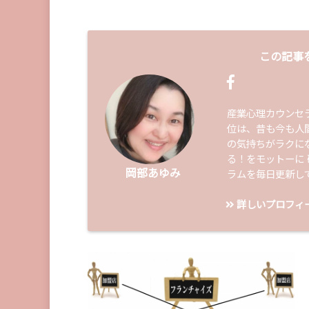
この記事
産業心理カウンセ
位は、昔も今も人
の気持ちがラクに
る！をモットーに
岡部あゆみ
ラムを毎日更新し
詳しいプロフィ