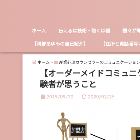
ホーム
伝えるは技術・聴くは器
個々が
【岡部あゆみの自己紹介】
【住所と電話番号
ホーム
>
産業心理カウンセラーのコミュニケーショ
【オーダーメイドコミュニ
験者が思うこと
2019/09/30
2020/02/25