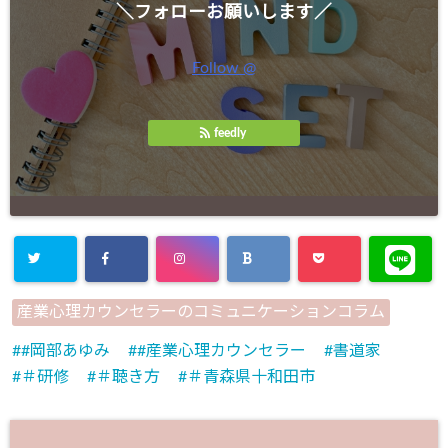
＼フォローお願いします／
Follow @
feedly
産業心理カウンセラーのコミュニケーションコラム
#岡部あゆみ
#産業心理カウンセラー
書道家
＃研修
＃聴き方
＃青森県十和田市