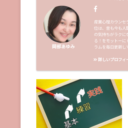
産業心理カウンセ
位は、昔も今も人
の気持ちがラクに
る！をモットーに
岡部あゆみ
ラムを毎日更新し
詳しいプロフィ