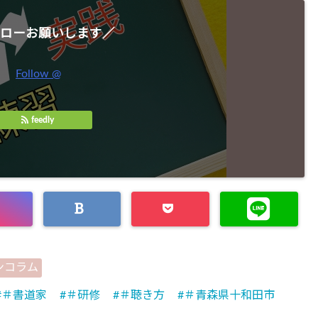
ローお願いします／
Follow @
feedly
ンコラム
＃書道家
＃研修
＃聴き方
＃青森県十和田市