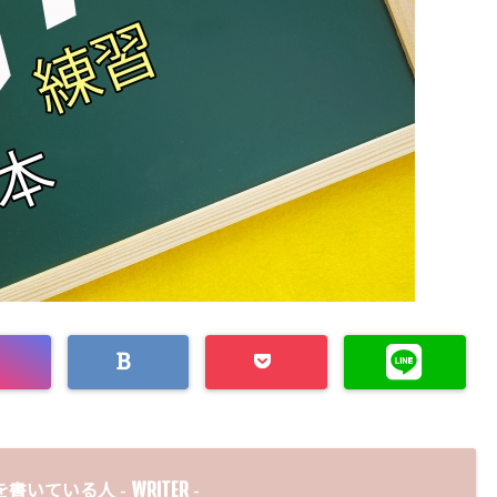
WRITER
を書いている人 -
-