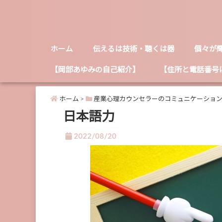
ホーム
伝えるは技術・聴くは器
個々が
【岡部あゆみの自己紹介】
【住所と電話番号
ホーム
>
産業心理カウンセラーのコミュニケーショ
日本語力
2022/08/20