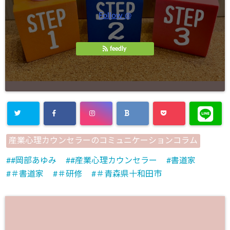
Follow @
feedly
産業心理カウンセラーのコミュニケーションコラム
#岡部あゆみ
#産業心理カウンセラー
書道家
＃書道家
＃研修
＃青森県十和田市