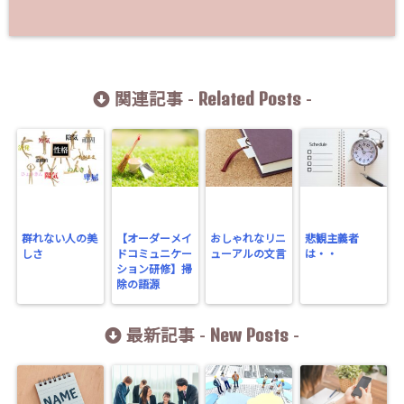
Related Posts
関連記事 -
-
群れない人の美
【オーダーメイ
おしゃれなリニ
悲観主義者
しさ
ドコミュニケー
ューアルの文言
は・・
ション研修】掃
除の語源
New Posts
最新記事 -
-