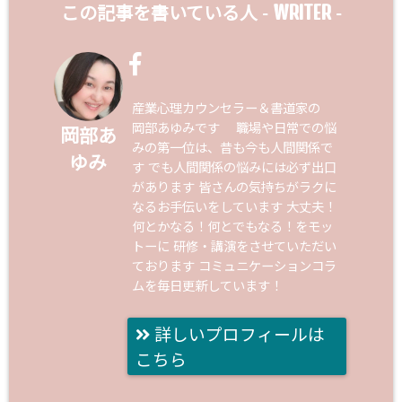
WRITER
この記事を書いている人 -
-
産業心理カウンセラー＆書道家の
岡部あゆみです 職場や日常での悩
岡部あ
みの第一位は、昔も今も人間関係で
ゆみ
す でも人間関係の悩みには必ず出口
があります 皆さんの気持ちがラクに
なるお手伝いをしています 大丈夫！
何とかなる！何とでもなる！をモッ
トーに 研修・講演をさせていただい
ております コミュニケーションコラ
ムを毎日更新しています！
詳しいプロフィールは
こちら