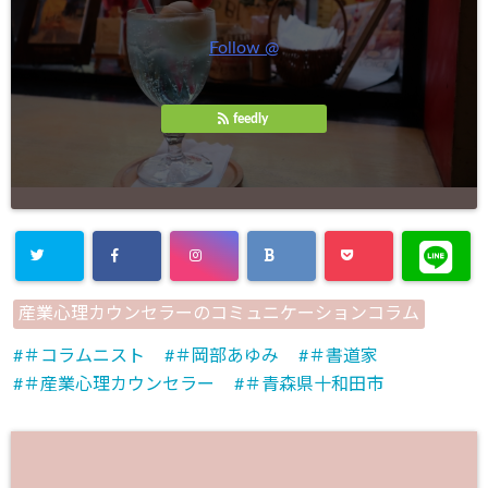
Follow @
feedly
産業心理カウンセラーのコミュニケーションコラム
＃コラムニスト
＃岡部あゆみ
＃書道家
＃産業心理カウンセラー
＃青森県十和田市