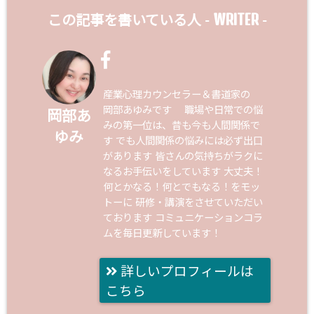
WRITER
この記事を書いている人 -
-
産業心理カウンセラー＆書道家の
岡部あゆみです 職場や日常での悩
岡部あ
みの第一位は、昔も今も人間関係で
ゆみ
す でも人間関係の悩みには必ず出口
があります 皆さんの気持ちがラクに
なるお手伝いをしています 大丈夫！
何とかなる！何とでもなる！をモッ
トーに 研修・講演をさせていただい
ております コミュニケーションコラ
ムを毎日更新しています！
詳しいプロフィールは
こちら