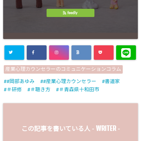
feedly
産業心理カウンセラーのコミュニケーションコラム
#岡部あゆみ
#産業心理カウンセラー
書道家
＃研修
＃聴き方
＃青森県十和田市
WRITER
この記事を書いている人 -
-