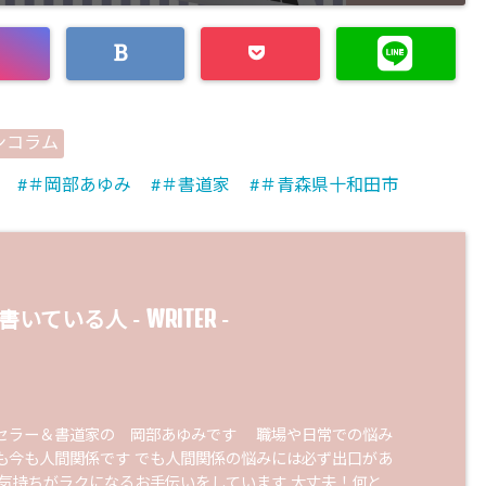
ンコラム
＃岡部あゆみ
＃書道家
＃青森県十和田市
WRITER
書いている人 -
-
セラー＆書道家の 岡部あゆみです 職場や日常での悩み
も今も人間関係です でも人間関係の悩みには必ず出口があ
の気持ちがラクになるお手伝いをしています 大丈夫！何と