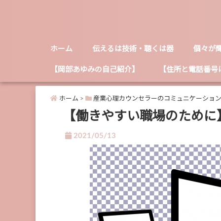
ホーム
伝えるは技術・聴くは器
個々が
【岡部あゆみの自己紹介】
【住所と電話番号
ホーム
>
産業心理カウンセラーのコミュニケーショ
【働きやすい職場のために
2021/05/13