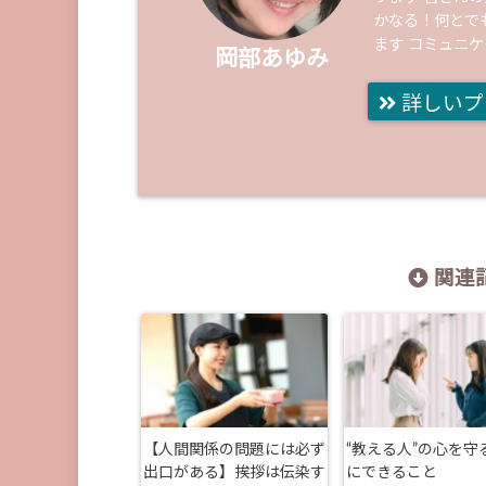
かなる！何とで
ます コミュニ
岡部あゆみ
詳しいプ
関連記
【人間関係の問題には必ず
“教える人”の心を守
出口がある】挨拶は伝染す
にできること