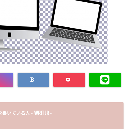
WRITER
を書いている人 -
-