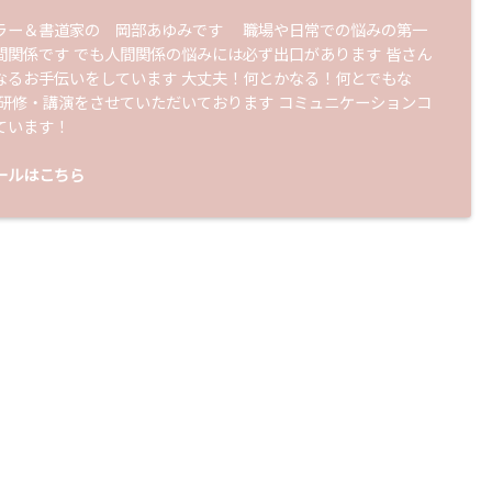
ラー＆書道家の 岡部あゆみです 職場や日常での悩みの第一
間関係です でも人間関係の悩みには必ず出口があります 皆さん
なるお手伝いをしています 大丈夫！何とかなる！何とでもな
 研修・講演をさせていただいております コミュニケーションコ
ています！
ールはこちら