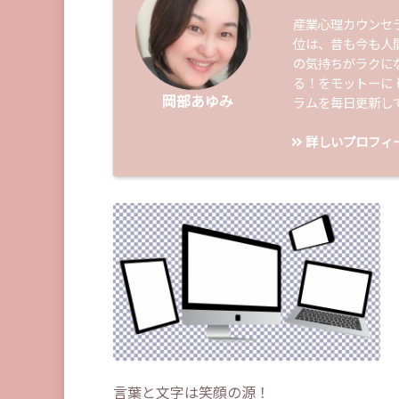
産業心理カウンセ
位は、昔も今も人
の気持ちがラクに
る！をモットーに
岡部あゆみ
ラムを毎日更新し
詳しいプロフィ
言葉と文字は笑顔の源！