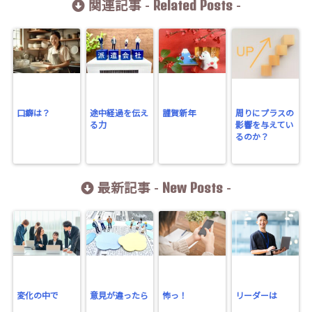
Related Posts
関連記事 -
-
口癖は？
途中経過を伝え
謹賀新年
周りにプラスの
る力
影響を与えてい
るのか？
New Posts
最新記事 -
-
変化の中で
意見が違ったら
怖っ！
リーダーは