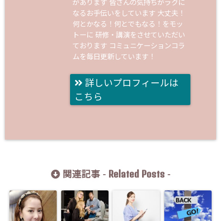
があります 皆さんの気持ちがラクに
なるお手伝いをしています 大丈夫！
何とかなる！何とでもなる！をモッ
トーに 研修・講演をさせていただい
ております コミュニケーションコラ
ムを毎日更新しています！
詳しいプロフィールは
こちら
Related Posts
関連記事 -
-