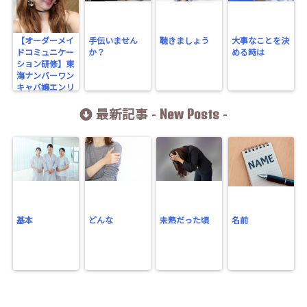
【オーダーメイ
手伝いません
聴きましょう
大事なことを決
ドコミュニケー
か？
める時は
ション研修】東
海ナンバーワン
キャバ嬢エンリ
ケさんから学ん
New Posts
だこと
最新記事 -
-
基本
どんな
未熟だった頃
名前