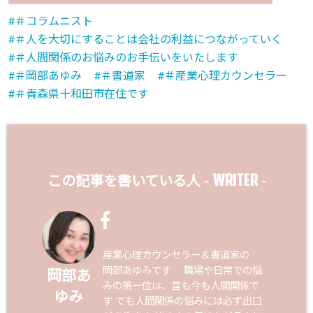
＃コラムニスト
＃人を大切にすることは会社の利益につながっていく
＃人間関係のお悩みのお手伝いをいたします
＃岡部あゆみ
＃書道家
＃産業心理カウンセラー
＃青森県十和田市在住です
WRITER
この記事を書いている人 -
-
産業心理カウンセラー＆書道家の
岡部あゆみです 職場や日常での悩
岡部あ
みの第一位は、昔も今も人間関係で
ゆみ
す でも人間関係の悩みには必ず出口