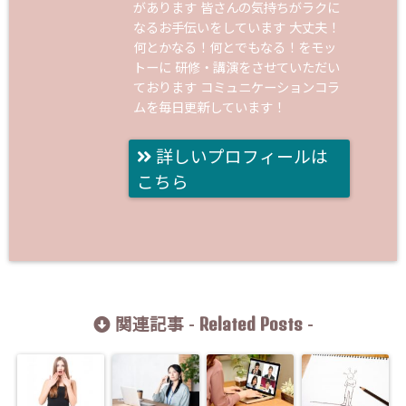
があります 皆さんの気持ちがラクに
なるお手伝いをしています 大丈夫！
何とかなる！何とでもなる！をモッ
トーに 研修・講演をさせていただい
ております コミュニケーションコラ
ムを毎日更新しています！
詳しいプロフィールは
こちら
Related Posts
関連記事 -
-