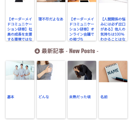
【オーダーメイ
理不尽だよなあ
【オーダーメイ
【人間関係の悩
ドコミュニケー
ドコミュニケー
みには必ず出口
ション研修】社
ション研修】オ
がある】他人の
員の成長を支援
ンライン会議で
気持ちは100％
する環境ではな
の相づち
わかることはな
い
い
New Posts
最新記事 -
-
基本
どんな
未熟だった頃
名前