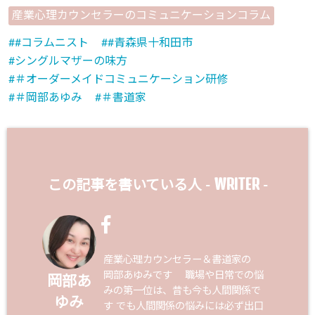
産業心理カウンセラーのコミュニケーションコラム
#コラムニスト
#青森県十和田市
シングルマザーの味方
＃オーダーメイドコミュニケーション研修
＃岡部あゆみ
＃書道家
WRITER
この記事を書いている人 -
-
産業心理カウンセラー＆書道家の
岡部あゆみです 職場や日常での悩
岡部あ
みの第一位は、昔も今も人間関係で
ゆみ
す でも人間関係の悩みには必ず出口