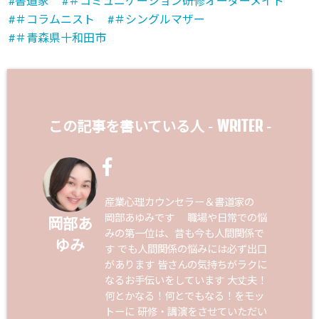
書道家
＃コミュニケーション研修オーダーメイド
＃コラムニスト
＃シングルマザー
＃青森県十和田市
WRITER
この記事を書いている人 -
-
産業心理カウンセラー＆書道家の
岡部あゆみです 職場や日常での悩
岡部あ
みの第一位は、昔も今も人間関係で
ゆみ
す でも人間関係の悩みには必ず出口
があります 皆さんの気持ちがラクに
なるお手伝いをしています 大丈夫！
何とかなる！何とでもなる！をモッ
トーに 研修・講演をさせていただい