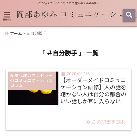
どう伝えたらいいの？どう聴いたらいいの？
menu
ホーム
>
＃自分勝手
「 ＃自分勝手 」 一覧
2020/01/18
産業心理カウンセラー
【オーダーメイドコミュニ
のコミュニケーション
コラム
ケーション研修】人の話を
聴かない人は自分の都合の
いい話しか耳に入らない
この記事を読む