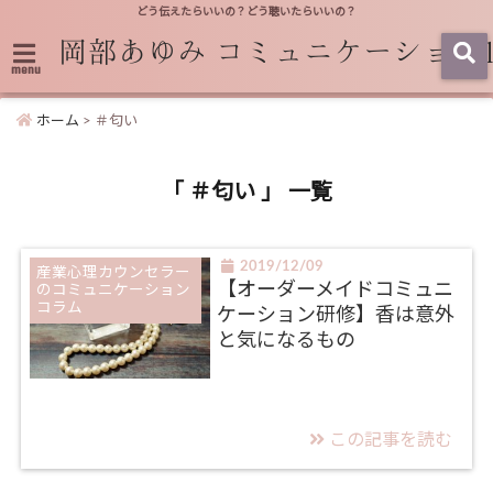
どう伝えたらいいの？どう聴いたらいいの？
menu
ホーム
>
＃匂い
「 ＃匂い 」 一覧
2019/12/09
産業心理カウンセラー
【オーダーメイドコミュニ
のコミュニケーション
コラム
ケーション研修】香は意外
と気になるもの
この記事を読む