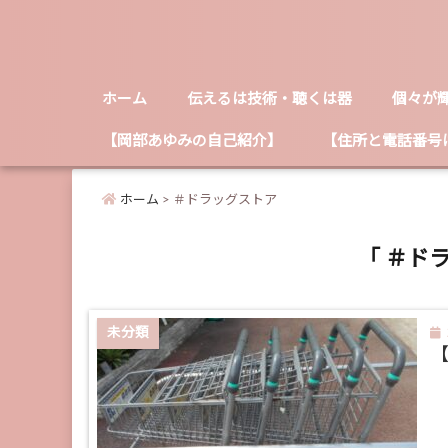
ホーム
伝えるは技術・聴くは器
個々が
【岡部あゆみの自己紹介】
【住所と電話番号
ホーム
>
＃ドラッグストア
「 ＃ド
未分類